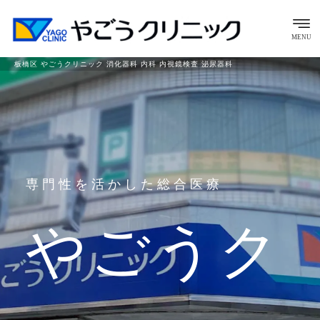
MENU
板橋区 やごうクリニック 消化器科 内科 内視鏡検査 泌尿器科
専門性を活かした総合医療
やごうク