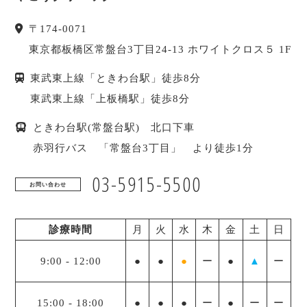
〒
174-0071
東京都
板橋区
常盤台3丁目24-13 ホワイトクロス５ 1F
東武東上線「ときわ台駅」徒歩8分
東武東上線「上板橋駅」徒歩8分
ときわ台駅(常盤台駅) 北口下車
赤羽行バス 「常盤台3丁目」 より徒歩1分
03-5915-5500
お問い合わせ
診療時間
月
火
水
木
金
土
日
9:00
-
12:00
●
●
●
ー
●
▲
ー
15:00
-
18:00
●
●
●
ー
●
ー
ー